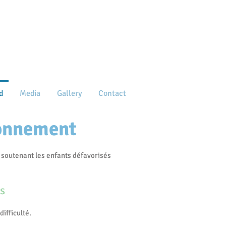
d
Media
Gallery
Contact
ronnement
 soutenant les enfants défavorisés
os
ifficulté.